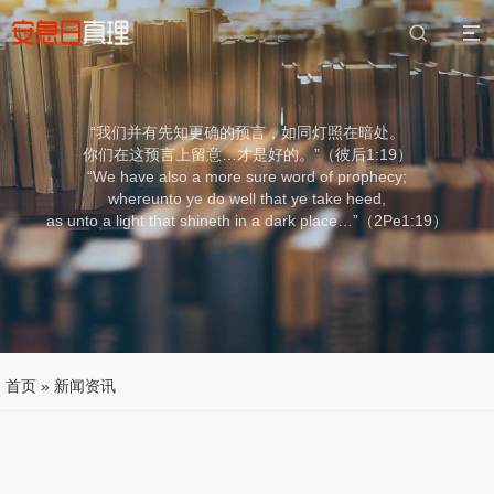
“我们并有先知更确的预言，如同灯照在暗处。
你们在这预言上留意…才是好的。”（彼后1:19）
“We have also a more sure word of prophecy;
whereunto ye do well that ye take heed,
as unto a light that shineth in a dark place…”（2Pe1:19）
首页
»
新闻资讯